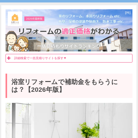
詳細検索で一括見積りサイトを探す▼
浴室リフォームで補助金をもらうに
建物所在地
建物種別
は？【2026年版】
工事箇所
加盟業者数
相場の確認