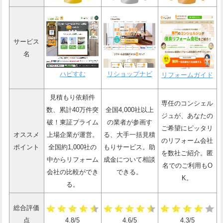
サービス
名
ハピすむ
リショップナビ
リフォームガイド
見積もり依頼件
専任のコンシェル
数、累計40万件突
全国4,000社以上
ジュが、あなたの
破！東証プライム
の業者が参画す
ご希望にピッタリ
オススメ
上場企業が運営。
る、大手一括見積
のリフォーム会社
ポイント
全国約1,000社の
もりサービス。助
を数社ご紹介。匿
中からリフォーム
成金について相談
名でのご利用もO
会社の比較ができ
できる。
K。
る。
総合評価
点
4.8/5
4.6/5
4.3/5