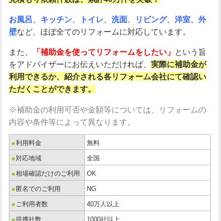
お風呂
、
キッチン
、
トイレ
、
洗面
、
リビング
、
洋室
、
外
壁
など、ほぼ全てのリフォームに対応しています。
また、
「補助金を使ってリフォームをしたい」
という旨
をアドバイザーにお伝えいただければ、
実際に補助金が
利用できるか、紹介される各リフォーム会社にて確認い
ただくことができます。
※補助金の利用可否や金額等については、リフォームの
内容や条件等によって異なります。
●
利用料金
無料
●
対応地域
全国
●
相場確認だけのご利用
OK
●
匿名でのご利用
NG
●
ご利用者数
40万人以上
●
提携社数
1000社以上