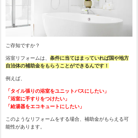
希望する
希望しない
こだわらない
匿名見積もり
希望する
希望しない
こだわらない
他社見積もり中の依頼
はい
いいえ
ご存知ですか？
浴室リフォームは、
条件に当てはまっていれば国や地方
この条件で検索
自治体の補助金をもらうことができるんです！
例えば、
「タイル張りの浴室をユニットバスにしたい」
「浴室に手すりをつけたい」
「給湯器をエコキュートにしたい」
このようなリフォームをする場合、補助金がもらえる可
能性があります。