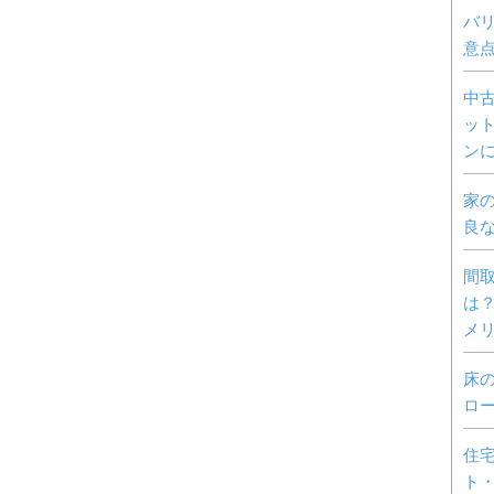
バ
意
中
ッ
ン
家
良
間
は
メ
床
ロ
住
ト