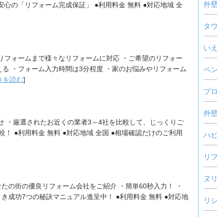
外
心の「リフォーム完成保証」 ●利用料金 無料 ●対応地域 全
タ
い
リフォームまで様々なリフォームに対応 ・ご希望のリフォー
る ・フォーム入力時間は3分程度 ・家のお悩みやリフォーム
ペ
きを読む
]
プ
外
せ ・厳選されたお近くの業者3～4社を比較して、じっくりご
！ ●利用料金 無料 ●対応地域 全国 ●相場確認だけのご利用
ハ
リ
ヌ
あなたの街の優良リフォーム会社をご紹介 ・簡単60秒入力！ ・
き成功7つの秘訣マニュアル進呈中！ ●利用料金 無料 ●対応地
リ