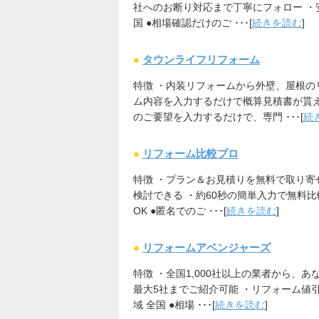
社へのお断り対応まで丁寧にフォロー ・安
国 ●相場確認だけのご ･･･[
続きを読む
]
●
タウンライフリフォーム
特徴 ・内装リフォームから外壁、屋根の
ム内容を入力するだけで概算見積書が貰え
のご要望を入力するだけで、専門 ･･･[
続
●
リフォーム比較プロ
特徴 ・プラン＆お見積りを無料で取り寄
検討できる ・約60秒の簡単入力で無料比較
OK ●匿名でのご ･･･[
続きを読む
]
●
リフォームアベンジャーズ
特徴 ・全国1,000社以上の業者から、
最大5社までご紹介可能 ・リフォーム値引
域 全国 ●相場 ･･･[
続きを読む
]