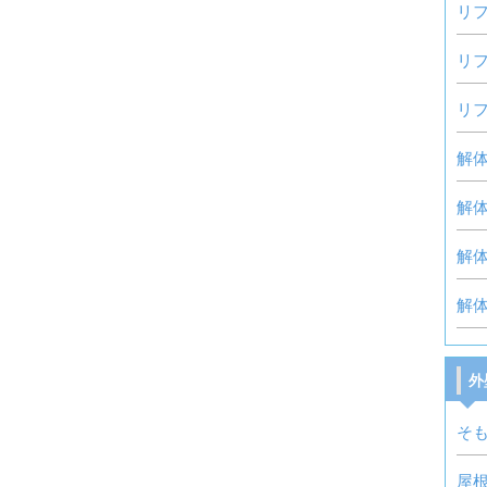
リ
リ
リ
解
解
解
解体
外
そ
屋