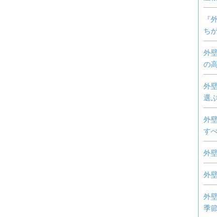
『
ち
外
の
外
選
外
す
外
外
外
季