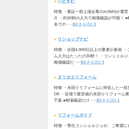
●
ハピすむ
特徴 ・東証一部上場企業の㈱SMSが運営
介 ・約30秒の入力で相場確認が可能！ ●利
名での ･･･[
続きを読む
]
●
リショップナビ
特徴 ・全国4,000社以上の業者が参画 
ム入力はたったの30秒！ ・コンシェルジュ
相場確認だ ･･･[
続きを読む
]
●
ヌリカエリフォーム
特徴 ・水回りリフォームに特化した一括
OK ・近場で最安値の水回りリフォーム業
千葉 ●相場確認だけ ･･･[
続きを読む
]
●
リフォームガイド
特徴 ・専任コンシェルジュが、ご希望に