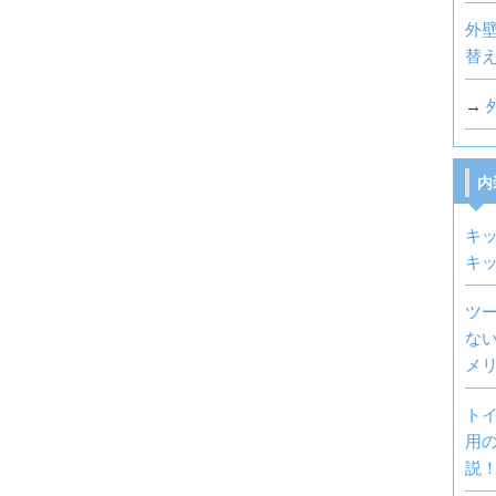
外壁
替
→
内
キ
キ
ツ
な
メ
ト
用
説